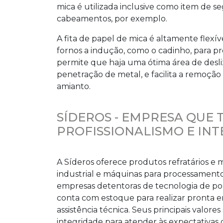
mica
é utilizada inclusive como item de s
cabeamentos, por exemplo.
A
fita de papel de mica
é altamente flexíve
fornos a indução, como o cadinho, para p
permite que haja uma ótima área de desli
penetração de metal, e facilita a remoção
amianto.
SÍDEROS - EMPRESA QUE 
PROFISSIONALISMO E IN
A Síderos oferece produtos refratários e 
industrial e máquinas para processamento
empresas detentoras de tecnologia de po
conta com estoque para realizar pronta en
assistência técnica. Seus principais valores
integridade para atender às expectativas 