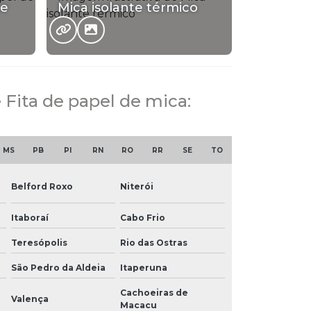
te
Mica isolante térmico
 Fita de papel de mica:
MS
PB
PI
RN
RO
RR
SE
TO
Belford Roxo
Niterói
Itaboraí
Cabo Frio
Teresópolis
Rio das Ostras
São Pedro da Aldeia
Itaperuna
Cachoeiras de
Valença
Macacu