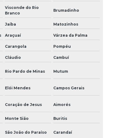
Visconde do Rio
Brumadinho
Branco
Jaíba
Matozinhos
s
Araçuaí
Várzea da Palma
Carangola
Pompéu
Cláudio
Cambuí
Rio Pardo de Minas
Mutum
Elói Mendes
Campos Gerais
Coração de Jesus
Aimorés
Monte Sião
Buritis
São João do Paraíso
Carandaí