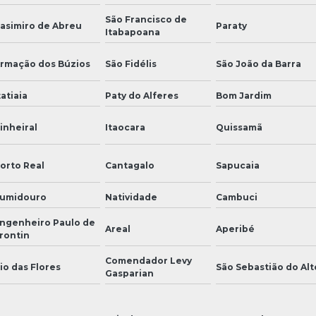
São Francisco de
asimiro de Abreu
Paraty
Itabapoana
rmação dos Búzios
São Fidélis
São João da Barra
tatiaia
Paty do Alferes
Bom Jardim
inheiral
Itaocara
Quissamã
orto Real
Cantagalo
Sapucaia
umidouro
Natividade
Cambuci
ngenheiro Paulo de
Areal
Aperibé
rontin
Comendador Levy
io das Flores
São Sebastião do Alt
Gasparian