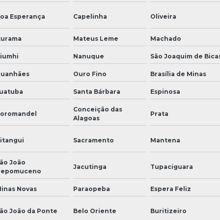
oa Esperança
Capelinha
Oliveira
turama
Mateus Leme
Machado
iumhi
Nanuque
São Joaquim de Bica
uanhães
Ouro Fino
Brasília de Minas
uatuba
Santa Bárbara
Espinosa
Conceição das
oromandel
Prata
Alagoas
itangui
Sacramento
Mantena
ão João
Jacutinga
Tupaciguara
Nepomuceno
inas Novas
Paraopeba
Espera Feliz
ão João da Ponte
Belo Oriente
Buritizeiro