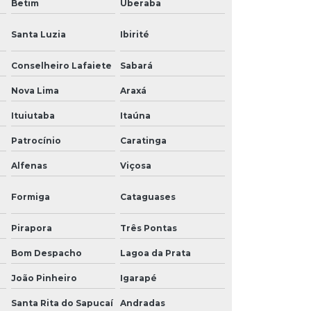
Betim
Uberaba
Santa Luzia
Ibirité
Conselheiro Lafaiete
Sabará
Nova Lima
Araxá
Ituiutaba
Itaúna
Patrocínio
Caratinga
Alfenas
Viçosa
Formiga
Cataguases
Pirapora
Três Pontas
Bom Despacho
Lagoa da Prata
João Pinheiro
Igarapé
Santa Rita do Sapucaí
Andradas