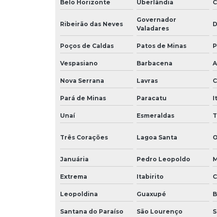
Belo Horizonte
Uberlândia
C
Governador
Ribeirão das Neves
D
Valadares
Poços de Caldas
Patos de Minas
P
Vespasiano
Barbacena
A
Nova Serrana
Lavras
C
Pará de Minas
Paracatu
I
Unaí
Esmeraldas
T
Três Corações
Lagoa Santa
O
Januária
Pedro Leopoldo
M
Extrema
Itabirito
C
Leopoldina
Guaxupé
B
Santana do Paraíso
São Lourenço
S