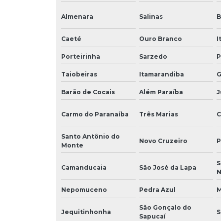
Almenara
Salinas
B
Caeté
Ouro Branco
I
Porteirinha
Sarzedo
P
Taiobeiras
Itamarandiba
G
Barão de Cocais
Além Paraíba
J
Carmo do Paranaíba
Três Marias
C
Santo Antônio do
Novo Cruzeiro
P
Monte
S
Camanducaia
São José da Lapa
Nepomuceno
Pedra Azul
M
São Gonçalo do
Jequitinhonha
S
Sapucaí