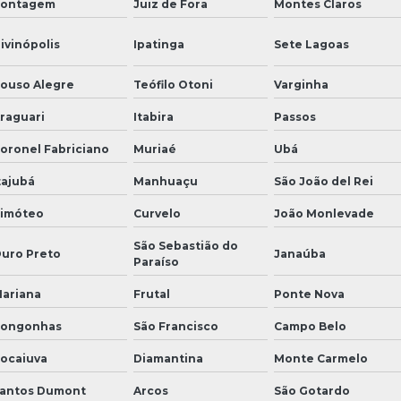
ontagem
Juiz de Fora
Montes Claros
ivinópolis
Ipatinga
Sete Lagoas
ouso Alegre
Teófilo Otoni
Varginha
raguari
Itabira
Passos
oronel Fabriciano
Muriaé
Ubá
tajubá
Manhuaçu
São João del Rei
imóteo
Curvelo
João Monlevade
São Sebastião do
uro Preto
Janaúba
Paraíso
ariana
Frutal
Ponte Nova
ongonhas
São Francisco
Campo Belo
ocaiuva
Diamantina
Monte Carmelo
antos Dumont
Arcos
São Gotardo