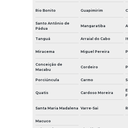
Rio Bonito
Guapimirim
C
Santo Antônio de
Mangaratiba
A
Pádua
Tanguá
Arraial do Cabo
I
Miracema
Miguel Pereira
P
Conceição de
Cordeiro
P
Macabu
Porciúncula
Carmo
S
E
Quatis
Cardoso Moreira
F
Santa Maria Madalena
Varre-Sai
R
Macuco