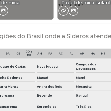
a de mica
Papel de mica isolan
egiões do Brasil onde a Síderos atende
GO e
BA
CE
AM
PA
AC
AL
AP
MA
MT
DF
Campos dos
uque de Caxias
Nova Iguaçu
Goytacazes
olta Redonda
Macaé
Magé
arra Mansa
Angra dos Reis
Mesquita
raruama
Resende
Itaguaí
aquarema
Seropédica
Três Rios