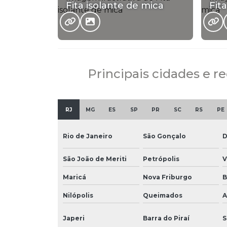
Fita isolante de mica
Fit
Principais cidades e r
RJ
MG
ES
SP
PR
SC
RS
PE
Rio de Janeiro
São Gonçalo
D
São João de Meriti
Petrópolis
V
Maricá
Nova Friburgo
B
Nilópolis
Queimados
A
Japeri
Barra do Piraí
S