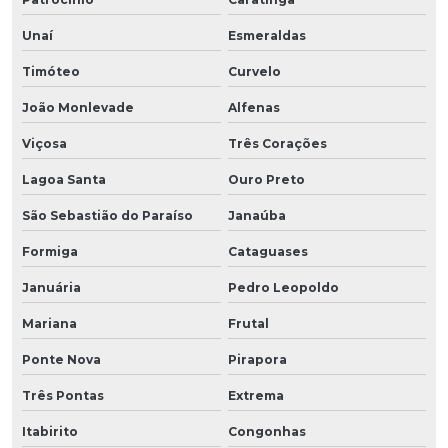
Unaí
Esmeraldas
Timóteo
Curvelo
João Monlevade
Alfenas
Viçosa
Três Corações
Lagoa Santa
Ouro Preto
São Sebastião do Paraíso
Janaúba
Formiga
Cataguases
Januária
Pedro Leopoldo
Mariana
Frutal
Ponte Nova
Pirapora
Três Pontas
Extrema
Itabirito
Congonhas