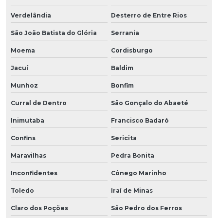
Verdelândia
Desterro de Entre Rios
São João Batista do Glória
Serrania
Moema
Cordisburgo
Jacuí
Baldim
Munhoz
Bonfim
Curral de Dentro
São Gonçalo do Abaeté
Inimutaba
Francisco Badaró
Confins
Sericita
Maravilhas
Pedra Bonita
Inconfidentes
Cônego Marinho
Toledo
Iraí de Minas
Claro dos Poções
São Pedro dos Ferros