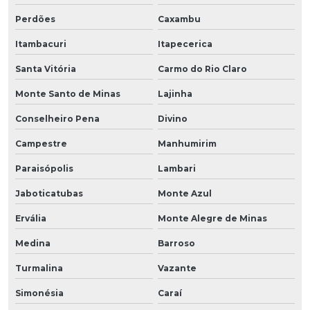
Perdões
Caxambu
Itambacuri
Itapecerica
Santa Vitória
Carmo do Rio Claro
Monte Santo de Minas
Lajinha
Conselheiro Pena
Divino
Campestre
Manhumirim
Paraisópolis
Lambari
Jaboticatubas
Monte Azul
Ervália
Monte Alegre de Minas
Medina
Barroso
Turmalina
Vazante
Simonésia
Caraí