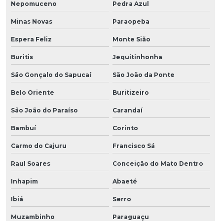
Nepomuceno
Pedra Azul
Minas Novas
Paraopeba
Espera Feliz
Monte Sião
Buritis
Jequitinhonha
São Gonçalo do Sapucaí
São João da Ponte
Belo Oriente
Buritizeiro
São João do Paraíso
Carandaí
Bambuí
Corinto
Carmo do Cajuru
Francisco Sá
Raul Soares
Conceição do Mato Dentro
Inhapim
Abaeté
Ibiá
Serro
Muzambinho
Paraguaçu