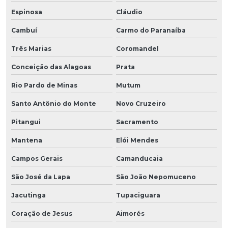
Espinosa
Cláudio
Cambuí
Carmo do Paranaíba
Três Marias
Coromandel
Conceição das Alagoas
Prata
Rio Pardo de Minas
Mutum
Santo Antônio do Monte
Novo Cruzeiro
Pitangui
Sacramento
Mantena
Elói Mendes
Campos Gerais
Camanducaia
São José da Lapa
São João Nepomuceno
Jacutinga
Tupaciguara
Coração de Jesus
Aimorés