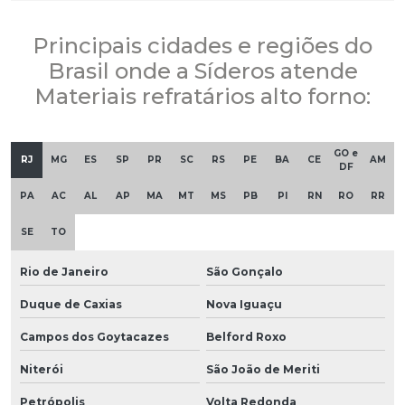
Principais cidades e regiões do
Brasil onde a Síderos atende
Materiais refratários alto forno:
GO e
RJ
MG
ES
SP
PR
SC
RS
PE
BA
CE
AM
DF
PA
AC
AL
AP
MA
MT
MS
PB
PI
RN
RO
RR
SE
TO
Rio de Janeiro
São Gonçalo
Duque de Caxias
Nova Iguaçu
Campos dos Goytacazes
Belford Roxo
Niterói
São João de Meriti
Petrópolis
Volta Redonda