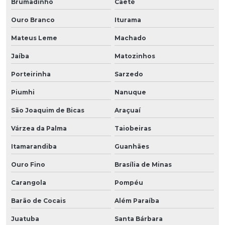
Brumadinho
Caeté
Ouro Branco
Iturama
Mateus Leme
Machado
Jaíba
Matozinhos
Porteirinha
Sarzedo
Piumhi
Nanuque
São Joaquim de Bicas
Araçuaí
Várzea da Palma
Taiobeiras
Itamarandiba
Guanhães
Ouro Fino
Brasília de Minas
Carangola
Pompéu
Barão de Cocais
Além Paraíba
Juatuba
Santa Bárbara