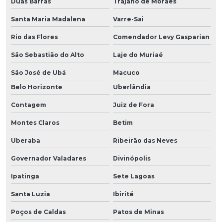
Duas Barras
Trajano de Moraes
Santa Maria Madalena
Varre-Sai
Rio das Flores
Comendador Levy Gasparian
São Sebastião do Alto
Laje do Muriaé
São José de Ubá
Macuco
Belo Horizonte
Uberlândia
Contagem
Juiz de Fora
Montes Claros
Betim
Uberaba
Ribeirão das Neves
Governador Valadares
Divinópolis
Ipatinga
Sete Lagoas
Santa Luzia
Ibirité
Poços de Caldas
Patos de Minas