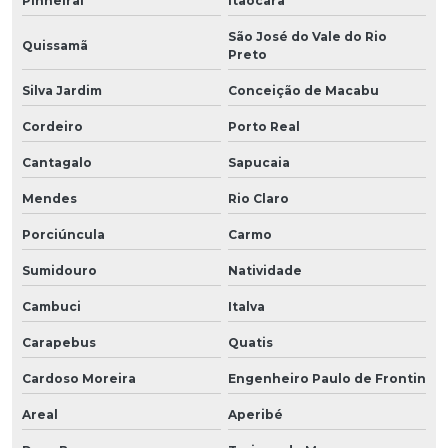
Pinheiral
Itaocara
São José do Vale do Rio
Quissamã
Preto
Silva Jardim
Conceição de Macabu
Cordeiro
Porto Real
Cantagalo
Sapucaia
Mendes
Rio Claro
Porciúncula
Carmo
Sumidouro
Natividade
Cambuci
Italva
Carapebus
Quatis
Cardoso Moreira
Engenheiro Paulo de Frontin
Areal
Aperibé