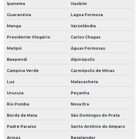
Ipanema
Itaobim
Guaranésia
Lagoa Formosa
Manga
Varzelândia
Presidente Olegário
Carlos Chagas
Matipó
Águas Formosas
Baependi
Alpinópolis
Campina Verde
Carmópolis de Minas
Luz
Malacacheta
Urucuia
Peçanha
Rio Pomba
Nova Era
Borda da Mata
São Domingos do Prata
Padre Paraíso
Santo Antônio do Amparo
Arinos
Resplendor