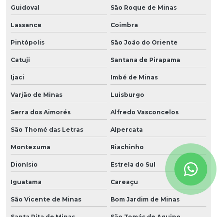
Guidoval
São Roque de Minas
Lassance
Coimbra
Pintópolis
São João do Oriente
Catuji
Santana de Pirapama
Ijaci
Imbé de Minas
Varjão de Minas
Luisburgo
Serra dos Aimorés
Alfredo Vasconcelos
São Thomé das Letras
Alpercata
Montezuma
Riachinho
Dionísio
Estrela do Sul
Iguatama
Careaçu
São Vicente de Minas
Bom Jardim de Minas
Santa Rita de Minas
São Tomás de Aquino