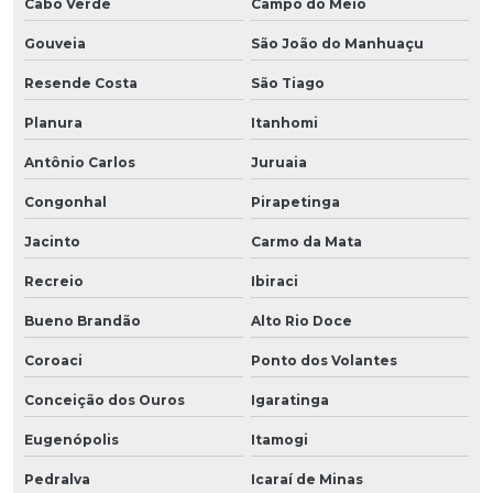
Cabo Verde
Campo do Meio
Gouveia
São João do Manhuaçu
Resende Costa
São Tiago
Planura
Itanhomi
Antônio Carlos
Juruaia
Congonhal
Pirapetinga
Jacinto
Carmo da Mata
Recreio
Ibiraci
Bueno Brandão
Alto Rio Doce
Coroaci
Ponto dos Volantes
Conceição dos Ouros
Igaratinga
Eugenópolis
Itamogi
Pedralva
Icaraí de Minas