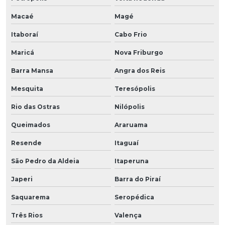
Macaé
Magé
Itaboraí
Cabo Frio
Maricá
Nova Friburgo
Barra Mansa
Angra dos Reis
Mesquita
Teresópolis
Rio das Ostras
Nilópolis
Queimados
Araruama
Resende
Itaguaí
São Pedro da Aldeia
Itaperuna
Japeri
Barra do Piraí
Saquarema
Seropédica
Três Rios
Valença