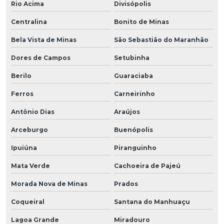
Rio Acima
Divisópolis
Centralina
Bonito de Minas
Bela Vista de Minas
São Sebastião do Maranhão
Dores de Campos
Setubinha
Berilo
Guaraciaba
Ferros
Carneirinho
Antônio Dias
Araújos
Arceburgo
Buenópolis
Ipuiúna
Piranguinho
Mata Verde
Cachoeira de Pajeú
Morada Nova de Minas
Prados
Coqueiral
Santana do Manhuaçu
Lagoa Grande
Miradouro