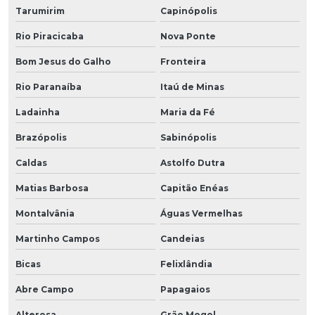
Tarumirim
Capinópolis
Rio Piracicaba
Nova Ponte
Bom Jesus do Galho
Fronteira
Rio Paranaíba
Itaú de Minas
Ladainha
Maria da Fé
Brazópolis
Sabinópolis
Caldas
Astolfo Dutra
Matias Barbosa
Capitão Enéas
Montalvânia
Águas Vermelhas
Martinho Campos
Candeias
Bicas
Felixlândia
Abre Campo
Papagaios
Alterosa
Grão Mogol