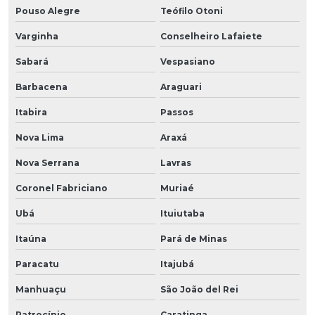
Pouso Alegre
Teófilo Otoni
Varginha
Conselheiro Lafaiete
Sabará
Vespasiano
Barbacena
Araguari
Itabira
Passos
Nova Lima
Araxá
Nova Serrana
Lavras
Coronel Fabriciano
Muriaé
Ubá
Ituiutaba
Itaúna
Pará de Minas
Paracatu
Itajubá
Manhuaçu
São João del Rei
Patrocínio
Caratinga