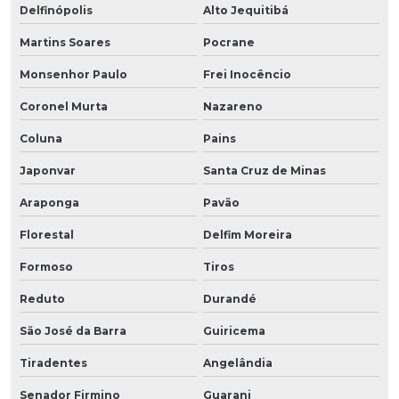
Delfinópolis
Alto Jequitibá
Martins Soares
Pocrane
Monsenhor Paulo
Frei Inocêncio
Coronel Murta
Nazareno
Coluna
Pains
Japonvar
Santa Cruz de Minas
Araponga
Pavão
Florestal
Delfim Moreira
Formoso
Tiros
Reduto
Durandé
São José da Barra
Guiricema
Tiradentes
Angelândia
Senador Firmino
Guarani