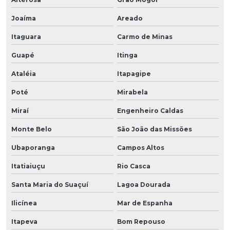
Joaíma
Areado
Itaguara
Carmo de Minas
Guapé
Itinga
Ataléia
Itapagipe
Poté
Mirabela
Miraí
Engenheiro Caldas
Monte Belo
São João das Missões
Ubaporanga
Campos Altos
Itatiaiuçu
Rio Casca
Santa Maria do Suaçuí
Lagoa Dourada
Ilicínea
Mar de Espanha
Itapeva
Bom Repouso