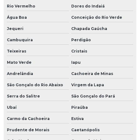
Rio Vermelho
Dores do Indaiá
Água Boa
Conceição do Rio Verde
Jequeri
Chapada Gaúcha
Cambuquira
Perdigão
Teixeiras
Cristais
Mato Verde
Iapu
Andrelândia
Cachoeira de Minas
São Gonçalo do Rio Abaixo
Virgem da Lapa
Serra do Salitre
São Gonçalo do Pará
Ubaí
Piraúba
Carmo da Cachoeira
Estiva
Prudente de Morais
Caetanópolis