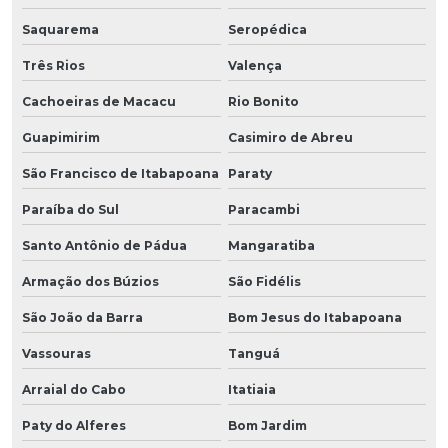
Saquarema
Seropédica
Três Rios
Valença
Cachoeiras de Macacu
Rio Bonito
Guapimirim
Casimiro de Abreu
São Francisco de Itabapoana
Paraty
Paraíba do Sul
Paracambi
Santo Antônio de Pádua
Mangaratiba
Armação dos Búzios
São Fidélis
São João da Barra
Bom Jesus do Itabapoana
Vassouras
Tanguá
Arraial do Cabo
Itatiaia
Paty do Alferes
Bom Jardim