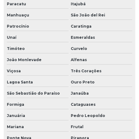
Paracatu
Itajubá
Manhuaçu
São João del Rei
Patrocínio
Caratinga
Unaí
Esmeraldas
Timóteo
Curvelo
João Monlevade
Alfenas
Viçosa
Três Corações
Lagoa Santa
Ouro Preto
São Sebastião do Paraíso
Janaúba
Formiga
Cataguases
Januária
Pedro Leopoldo
Mariana
Frutal
Ponte Nova
Pirapora