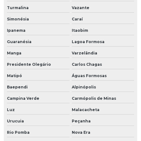
Turmalina
Vazante
Simonésia
Caraí
Ipanema
Itaobim
Guaranésia
Lagoa Formosa
Manga
Varzelândia
Presidente Olegário
Carlos Chagas
Matipó
Águas Formosas
Baependi
Alpinópolis
Campina Verde
Carmópolis de Minas
Luz
Malacacheta
Urucuia
Peçanha
Rio Pomba
Nova Era