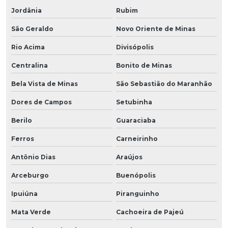
Jordânia
Rubim
São Geraldo
Novo Oriente de Minas
Rio Acima
Divisópolis
Centralina
Bonito de Minas
Bela Vista de Minas
São Sebastião do Maranhão
Dores de Campos
Setubinha
Berilo
Guaraciaba
Ferros
Carneirinho
Antônio Dias
Araújos
Arceburgo
Buenópolis
Ipuiúna
Piranguinho
Mata Verde
Cachoeira de Pajeú