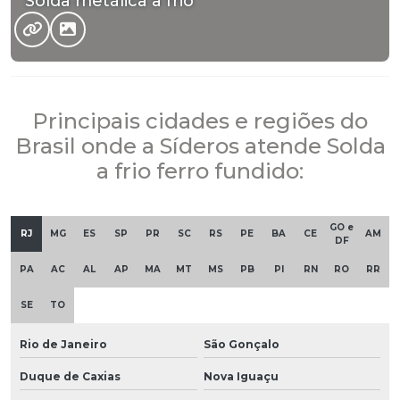
Solda metálica a frio
Principais cidades e regiões do
Brasil onde a Síderos atende Solda
a frio ferro fundido:
GO e
RJ
MG
ES
SP
PR
SC
RS
PE
BA
CE
AM
DF
PA
AC
AL
AP
MA
MT
MS
PB
PI
RN
RO
RR
SE
TO
Rio de Janeiro
São Gonçalo
Duque de Caxias
Nova Iguaçu