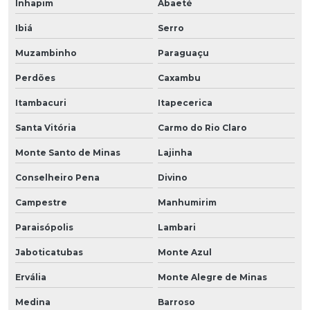
Inhapim
Abaeté
Ibiá
Serro
Muzambinho
Paraguaçu
Perdões
Caxambu
Itambacuri
Itapecerica
Santa Vitória
Carmo do Rio Claro
Monte Santo de Minas
Lajinha
Conselheiro Pena
Divino
Campestre
Manhumirim
Paraisópolis
Lambari
Jaboticatubas
Monte Azul
Ervália
Monte Alegre de Minas
Medina
Barroso