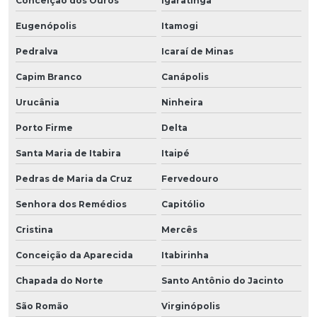
Conceição dos Ouros
Igaratinga
Eugenópolis
Itamogi
Pedralva
Icaraí de Minas
Capim Branco
Canápolis
Urucânia
Ninheira
Porto Firme
Delta
Santa Maria de Itabira
Itaipé
Pedras de Maria da Cruz
Fervedouro
Senhora dos Remédios
Capitólio
Cristina
Mercês
Conceição da Aparecida
Itabirinha
Chapada do Norte
Santo Antônio do Jacinto
São Romão
Virginópolis