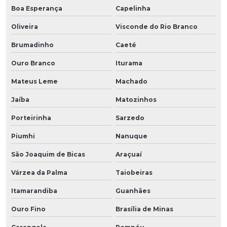
Boa Esperança
Capelinha
Oliveira
Visconde do Rio Branco
Brumadinho
Caeté
Ouro Branco
Iturama
Mateus Leme
Machado
Jaíba
Matozinhos
Porteirinha
Sarzedo
Piumhi
Nanuque
São Joaquim de Bicas
Araçuaí
Várzea da Palma
Taiobeiras
Itamarandiba
Guanhães
Ouro Fino
Brasília de Minas