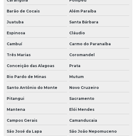
Carangola
Pompéu
Barão de Cocais
Além Paraíba
Juatuba
Santa Bárbara
Espinosa
Cláudio
Cambuí
Carmo do Paranaíba
Três Marias
Coromandel
Conceição das Alagoas
Prata
Rio Pardo de Minas
Mutum
Santo Antônio do Monte
Novo Cruzeiro
Pitangui
Sacramento
Mantena
Elói Mendes
Campos Gerais
Camanducaia
São José da Lapa
São João Nepomuceno