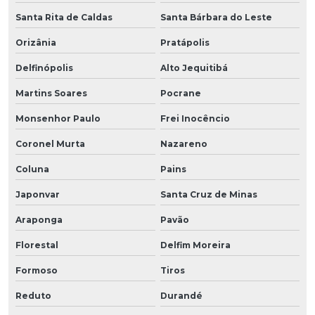
Santa Rita de Caldas
Santa Bárbara do Leste
Orizânia
Pratápolis
Delfinópolis
Alto Jequitibá
Martins Soares
Pocrane
Monsenhor Paulo
Frei Inocêncio
Coronel Murta
Nazareno
Coluna
Pains
Japonvar
Santa Cruz de Minas
Araponga
Pavão
Florestal
Delfim Moreira
Formoso
Tiros
Reduto
Durandé