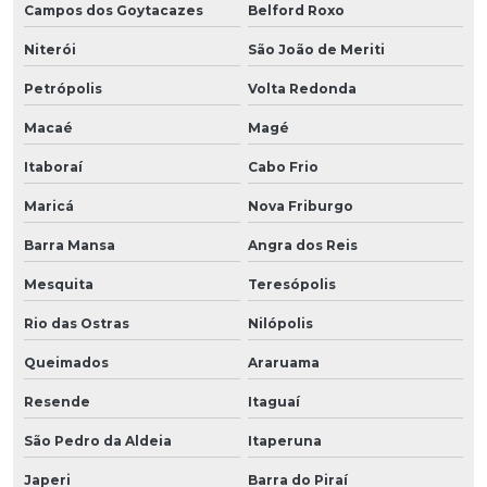
Campos dos Goytacazes
Belford Roxo
Niterói
São João de Meriti
Petrópolis
Volta Redonda
Macaé
Magé
Itaboraí
Cabo Frio
Maricá
Nova Friburgo
Barra Mansa
Angra dos Reis
Mesquita
Teresópolis
Rio das Ostras
Nilópolis
Queimados
Araruama
Resende
Itaguaí
São Pedro da Aldeia
Itaperuna
Japeri
Barra do Piraí