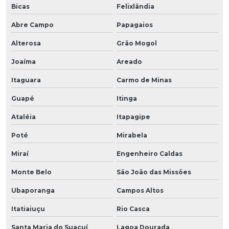
Bicas
Felixlândia
Abre Campo
Papagaios
Alterosa
Grão Mogol
Joaíma
Areado
Itaguara
Carmo de Minas
Guapé
Itinga
Ataléia
Itapagipe
Poté
Mirabela
Miraí
Engenheiro Caldas
Monte Belo
São João das Missões
Ubaporanga
Campos Altos
Itatiaiuçu
Rio Casca
Santa Maria do Suaçuí
Lagoa Dourada