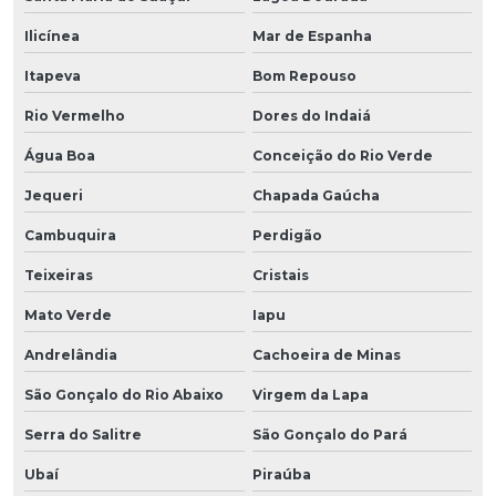
Ilicínea
Mar de Espanha
Itapeva
Bom Repouso
Rio Vermelho
Dores do Indaiá
Água Boa
Conceição do Rio Verde
Jequeri
Chapada Gaúcha
Cambuquira
Perdigão
Teixeiras
Cristais
Mato Verde
Iapu
Andrelândia
Cachoeira de Minas
São Gonçalo do Rio Abaixo
Virgem da Lapa
Serra do Salitre
São Gonçalo do Pará
Ubaí
Piraúba