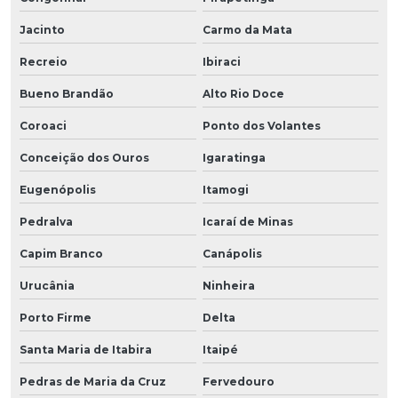
Jacinto
Carmo da Mata
Recreio
Ibiraci
Bueno Brandão
Alto Rio Doce
Coroaci
Ponto dos Volantes
Conceição dos Ouros
Igaratinga
Eugenópolis
Itamogi
Pedralva
Icaraí de Minas
Capim Branco
Canápolis
Urucânia
Ninheira
Porto Firme
Delta
Santa Maria de Itabira
Itaipé
Pedras de Maria da Cruz
Fervedouro