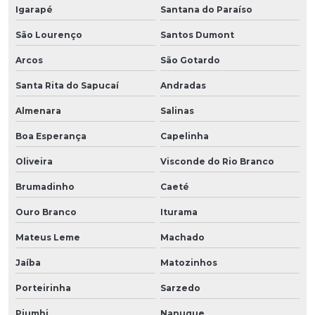
Igarapé
Santana do Paraíso
São Lourenço
Santos Dumont
Arcos
São Gotardo
Santa Rita do Sapucaí
Andradas
Almenara
Salinas
Boa Esperança
Capelinha
Oliveira
Visconde do Rio Branco
Brumadinho
Caeté
Ouro Branco
Iturama
Mateus Leme
Machado
Jaíba
Matozinhos
Porteirinha
Sarzedo
Piumhi
Nanuque