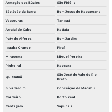
Armação dos Búzios
São Fidélis
São João da Barra
Bom Jesus do Itabapoana
Vassouras
Tanguá
Arraial do Cabo
Itatiaia
Paty do Alferes
Bom Jardim
Iguaba Grande
Piraí
Miracema
Miguel Pereira
Pinheiral
Itaocara
São José do Vale do Rio
Quissamã
Preto
Silva Jardim
Conceição de Macabu
Cordeiro
Porto Real
Cantagalo
Sapucaia