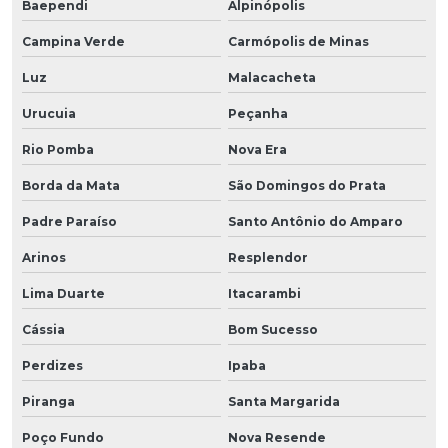
Baependi
Alpinópolis
Campina Verde
Carmópolis de Minas
Luz
Malacacheta
Urucuia
Peçanha
Rio Pomba
Nova Era
Borda da Mata
São Domingos do Prata
Padre Paraíso
Santo Antônio do Amparo
Arinos
Resplendor
Lima Duarte
Itacarambi
Cássia
Bom Sucesso
Perdizes
Ipaba
Piranga
Santa Margarida
Poço Fundo
Nova Resende