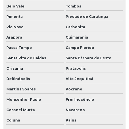
Belo Vale
Tombos
Pimenta
Piedade de Caratinga
Rio Novo
Carbonita
Araporã
Guimarânia
Passa Tempo
Campo Florido
Santa Rita de Caldas
Santa Bárbara do Leste
Orizânia
Pratápolis
Delfinópolis
Alto Jequitibá
Martins Soares
Pocrane
Monsenhor Paulo
Frei Inocêncio
Coronel Murta
Nazareno
Coluna
Pains