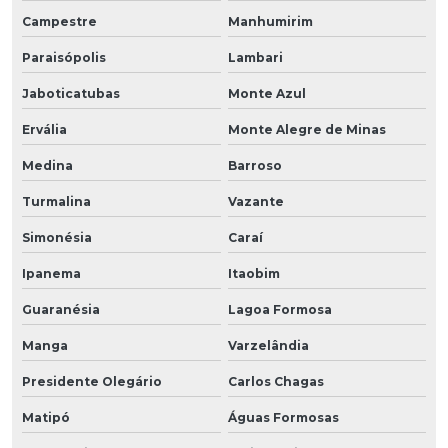
Campestre
Manhumirim
Paraisópolis
Lambari
Jaboticatubas
Monte Azul
Ervália
Monte Alegre de Minas
Medina
Barroso
Turmalina
Vazante
Simonésia
Caraí
Ipanema
Itaobim
Guaranésia
Lagoa Formosa
Manga
Varzelândia
Presidente Olegário
Carlos Chagas
Matipó
Águas Formosas