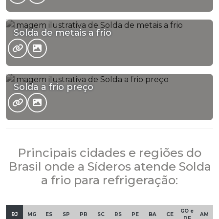
Solda de metais a frio
Solda a frio preço
Principais cidades e regiões do
Brasil onde a Síderos atende Solda
a frio para refrigeração:
GO e
RJ
MG
ES
SP
PR
SC
RS
PE
BA
CE
AM
DF