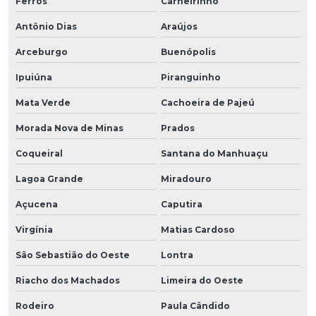
Ferros
Carneirinho
Antônio Dias
Araújos
Arceburgo
Buenópolis
Ipuiúna
Piranguinho
Mata Verde
Cachoeira de Pajeú
Morada Nova de Minas
Prados
Coqueiral
Santana do Manhuaçu
Lagoa Grande
Miradouro
Açucena
Caputira
Virgínia
Matias Cardoso
São Sebastião do Oeste
Lontra
Riacho dos Machados
Limeira do Oeste
Rodeiro
Paula Cândido