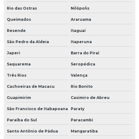
Rio das Ostras
Nilópolis
Queimados
Araruama
Resende
Itaguaí
São Pedro da Aldeia
Itaperuna
Japeri
Barra do Piraí
Saquarema
Seropédica
Três Rios
Valença
Cachoeiras de Macacu
Rio Bonito
Guapimirim
Casimiro de Abreu
São Francisco de Itabapoana
Paraty
Paraíba do Sul
Paracambi
Santo Antônio de Pádua
Mangaratiba