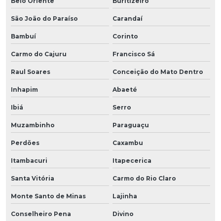
Belo Oriente
Buritizeiro
São João do Paraíso
Carandaí
Bambuí
Corinto
Carmo do Cajuru
Francisco Sá
Raul Soares
Conceição do Mato Dentro
Inhapim
Abaeté
Ibiá
Serro
Muzambinho
Paraguaçu
Perdões
Caxambu
Itambacuri
Itapecerica
Santa Vitória
Carmo do Rio Claro
Monte Santo de Minas
Lajinha
Conselheiro Pena
Divino