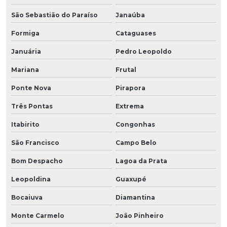
São Sebastião do Paraíso
Janaúba
Formiga
Cataguases
Januária
Pedro Leopoldo
Mariana
Frutal
Ponte Nova
Pirapora
Três Pontas
Extrema
Itabirito
Congonhas
São Francisco
Campo Belo
Bom Despacho
Lagoa da Prata
Leopoldina
Guaxupé
Bocaiuva
Diamantina
Monte Carmelo
João Pinheiro