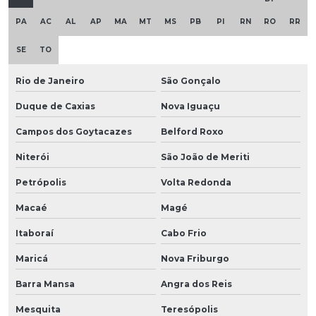
PA
AC
AL
AP
MA
MT
MS
PB
PI
RN
RO
RR
SE
TO
Rio de Janeiro
São Gonçalo
Duque de Caxias
Nova Iguaçu
Campos dos Goytacazes
Belford Roxo
Niterói
São João de Meriti
Petrópolis
Volta Redonda
Macaé
Magé
Itaboraí
Cabo Frio
Maricá
Nova Friburgo
Barra Mansa
Angra dos Reis
Mesquita
Teresópolis