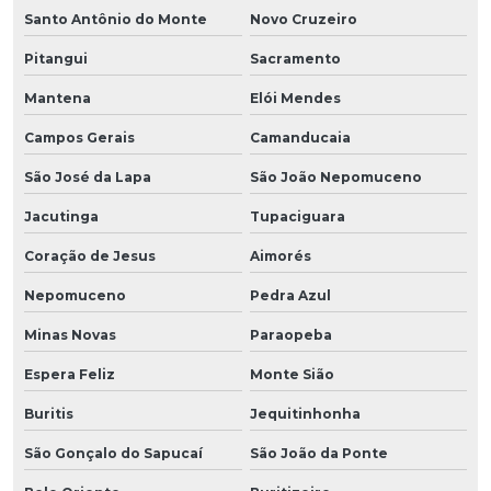
Santo Antônio do Monte
Novo Cruzeiro
Pitangui
Sacramento
Mantena
Elói Mendes
Campos Gerais
Camanducaia
São José da Lapa
São João Nepomuceno
Jacutinga
Tupaciguara
Coração de Jesus
Aimorés
Nepomuceno
Pedra Azul
Minas Novas
Paraopeba
Espera Feliz
Monte Sião
Buritis
Jequitinhonha
São Gonçalo do Sapucaí
São João da Ponte