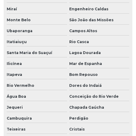
Miraí
Engenheiro Caldas
Monte Belo
São João das Missões
Ubaporanga
Campos Altos
Itatiaiuçu
Rio Casca
Santa Maria do Suaçuí
Lagoa Dourada
Ilicínea
Mar de Espanha
Itapeva
Bom Repouso
Rio Vermelho
Dores do Indaiá
Água Boa
Conceição do Rio Verde
Jequeri
Chapada Gaúcha
Cambuquira
Perdigão
Teixeiras
Cristais