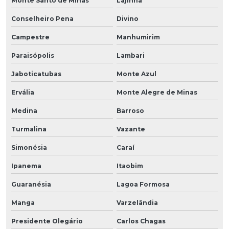
Monte Santo de Minas
Lajinha
Conselheiro Pena
Divino
Campestre
Manhumirim
Paraisópolis
Lambari
Jaboticatubas
Monte Azul
Ervália
Monte Alegre de Minas
Medina
Barroso
Turmalina
Vazante
Simonésia
Caraí
Ipanema
Itaobim
Guaranésia
Lagoa Formosa
Manga
Varzelândia
Presidente Olegário
Carlos Chagas