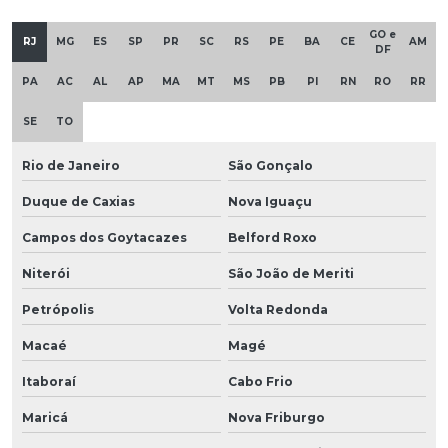
GO e
RJ
MG
ES
SP
PR
SC
RS
PE
BA
CE
AM
DF
PA
AC
AL
AP
MA
MT
MS
PB
PI
RN
RO
RR
SE
TO
Rio de Janeiro
São Gonçalo
Duque de Caxias
Nova Iguaçu
Campos dos Goytacazes
Belford Roxo
Niterói
São João de Meriti
Petrópolis
Volta Redonda
Macaé
Magé
Itaboraí
Cabo Frio
Maricá
Nova Friburgo