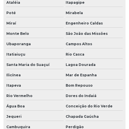
Ataléia
Itapagipe
Poté
Mirabela
Miraí
Engenheiro Caldas
Monte Belo
São João das Missões
Ubaporanga
Campos Altos
Itatiaiuçu
Rio Casca
Santa Maria do Suaçuí
Lagoa Dourada
Ilicínea
Mar de Espanha
Itapeva
Bom Repouso
Rio Vermelho
Dores do Indaiá
Água Boa
Conceição do Rio Verde
Jequeri
Chapada Gaúcha
Cambuquira
Perdigão