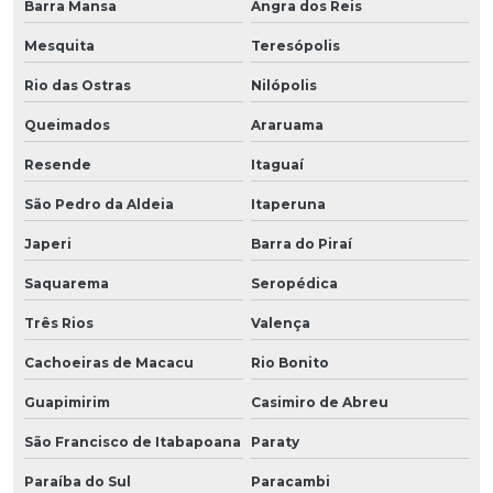
Barra Mansa
Angra dos Reis
Mesquita
Teresópolis
Rio das Ostras
Nilópolis
Queimados
Araruama
Resende
Itaguaí
São Pedro da Aldeia
Itaperuna
Japeri
Barra do Piraí
Saquarema
Seropédica
Três Rios
Valença
Cachoeiras de Macacu
Rio Bonito
Guapimirim
Casimiro de Abreu
São Francisco de Itabapoana
Paraty
Paraíba do Sul
Paracambi