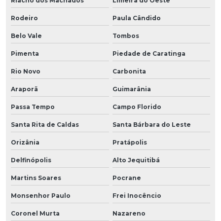
Riacho dos Machados
Limeira do Oeste
Rodeiro
Paula Cândido
Belo Vale
Tombos
Pimenta
Piedade de Caratinga
Rio Novo
Carbonita
Araporã
Guimarânia
Passa Tempo
Campo Florido
Santa Rita de Caldas
Santa Bárbara do Leste
Orizânia
Pratápolis
Delfinópolis
Alto Jequitibá
Martins Soares
Pocrane
Monsenhor Paulo
Frei Inocêncio
Coronel Murta
Nazareno