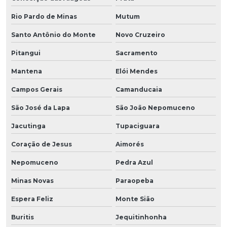
Rio Pardo de Minas
Mutum
Santo Antônio do Monte
Novo Cruzeiro
Pitangui
Sacramento
Mantena
Elói Mendes
Campos Gerais
Camanducaia
São José da Lapa
São João Nepomuceno
Jacutinga
Tupaciguara
Coração de Jesus
Aimorés
Nepomuceno
Pedra Azul
Minas Novas
Paraopeba
Espera Feliz
Monte Sião
Buritis
Jequitinhonha