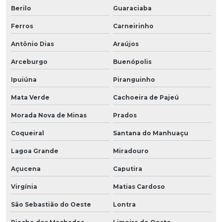
Berilo
Guaraciaba
Ferros
Carneirinho
Antônio Dias
Araújos
Arceburgo
Buenópolis
Ipuiúna
Piranguinho
Mata Verde
Cachoeira de Pajeú
Morada Nova de Minas
Prados
Coqueiral
Santana do Manhuaçu
Lagoa Grande
Miradouro
Açucena
Caputira
Virgínia
Matias Cardoso
São Sebastião do Oeste
Lontra