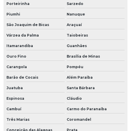
Porteirinha
Sarzedo
Piumhi
Nanuque
São Joaquim de Bicas
Araçuaí
Várzea da Palma
Taiobeiras
Itamarandiba
Guanhães
Ouro Fino
Brasília de Minas
Carangola
Pompéu
Barão de Cocais
Além Paraíba
Juatuba
Santa Bárbara
Espinosa
Cláudio
Cambuí
Carmo do Paranaíba
Três Marias
Coromandel
Conceição das Alagoas
Prata