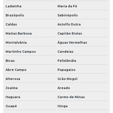
Ladainha
Maria da Fé
Brazópolis
Sabinópolis
Caldas
Astolfo Dutra
Matias Barbosa
Capitão Enéas
Montalvânia
Águas Vermelhas
Martinho Campos
Candeias
Bicas
Felixlândia
Abre Campo
Papagaios
Alterosa
Grão Mogol
Joaíma
Areado
Itaguara
Carmo de Minas
Guapé
Itinga