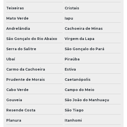
Teixeiras
Cristais
Mato Verde
Iapu
Andrelândia
Cachoeira de Minas
São Gonçalo do Rio Abaixo
Virgem da Lapa
Serra do Salitre
São Gonçalo do Pará
Ubaí
Piraúba
Carmo da Cachoeira
Estiva
Prudente de Morais
Caetanópolis
Cabo Verde
Campo do Meio
Gouveia
São João do Manhuaçu
Resende Costa
São Tiago
Planura
Itanhomi