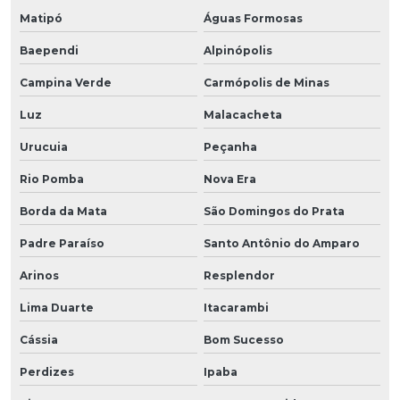
Matipó
Águas Formosas
Baependi
Alpinópolis
Campina Verde
Carmópolis de Minas
Luz
Malacacheta
Urucuia
Peçanha
Rio Pomba
Nova Era
Borda da Mata
São Domingos do Prata
Padre Paraíso
Santo Antônio do Amparo
Arinos
Resplendor
Lima Duarte
Itacarambi
Cássia
Bom Sucesso
Perdizes
Ipaba