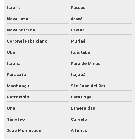
Itabira
Passos
Nova Lima
Araxá
Nova Serrana
Lavras
Coronel Fabriciano
Muriaé
Ubá
Ituiutaba
Itaúna
Pará de Minas
Paracatu
Itajubá
Manhuaçu
São João del Rei
Patrocínio
Caratinga
Unaí
Esmeraldas
Timóteo
Curvelo
João Monlevade
Alfenas