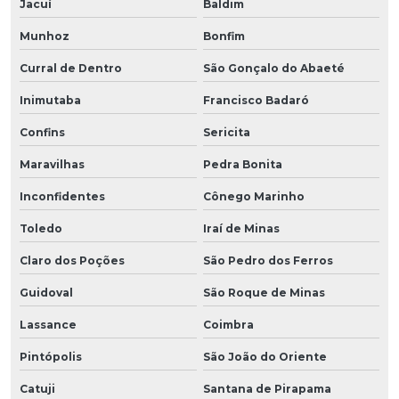
Jacuí
Baldim
Munhoz
Bonfim
Curral de Dentro
São Gonçalo do Abaeté
Inimutaba
Francisco Badaró
Confins
Sericita
Maravilhas
Pedra Bonita
Inconfidentes
Cônego Marinho
Toledo
Iraí de Minas
Claro dos Poções
São Pedro dos Ferros
Guidoval
São Roque de Minas
Lassance
Coimbra
Pintópolis
São João do Oriente
Catuji
Santana de Pirapama