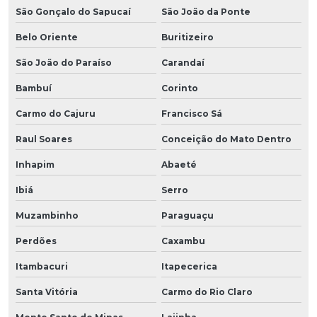
São Gonçalo do Sapucaí
São João da Ponte
Belo Oriente
Buritizeiro
São João do Paraíso
Carandaí
Bambuí
Corinto
Carmo do Cajuru
Francisco Sá
Raul Soares
Conceição do Mato Dentro
Inhapim
Abaeté
Ibiá
Serro
Muzambinho
Paraguaçu
Perdões
Caxambu
Itambacuri
Itapecerica
Santa Vitória
Carmo do Rio Claro