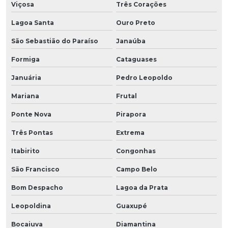
Viçosa
Três Corações
Lagoa Santa
Ouro Preto
São Sebastião do Paraíso
Janaúba
Formiga
Cataguases
Januária
Pedro Leopoldo
Mariana
Frutal
Ponte Nova
Pirapora
Três Pontas
Extrema
Itabirito
Congonhas
São Francisco
Campo Belo
Bom Despacho
Lagoa da Prata
Leopoldina
Guaxupé
Bocaiuva
Diamantina