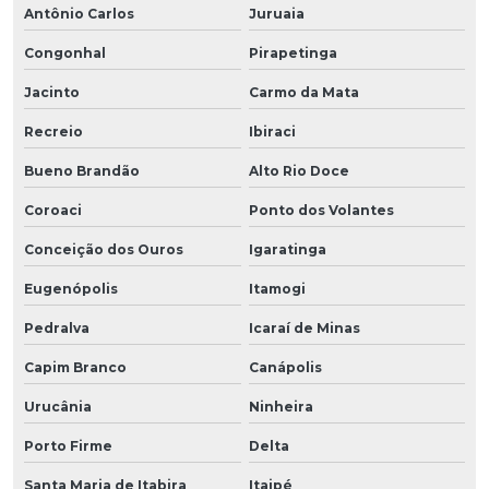
Antônio Carlos
Juruaia
Congonhal
Pirapetinga
Jacinto
Carmo da Mata
Recreio
Ibiraci
Bueno Brandão
Alto Rio Doce
Coroaci
Ponto dos Volantes
Conceição dos Ouros
Igaratinga
Eugenópolis
Itamogi
Pedralva
Icaraí de Minas
Capim Branco
Canápolis
Urucânia
Ninheira
Porto Firme
Delta
Santa Maria de Itabira
Itaipé