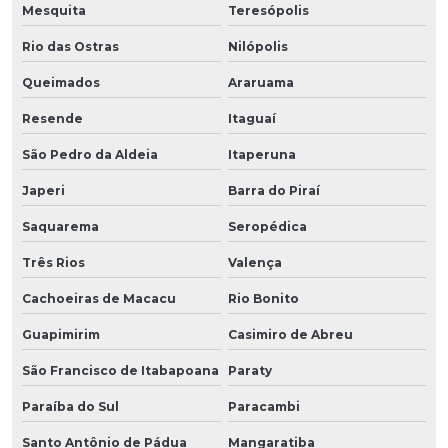
Mesquita
Teresópolis
Rio das Ostras
Nilópolis
Queimados
Araruama
Resende
Itaguaí
São Pedro da Aldeia
Itaperuna
Japeri
Barra do Piraí
Saquarema
Seropédica
Três Rios
Valença
Cachoeiras de Macacu
Rio Bonito
Guapimirim
Casimiro de Abreu
São Francisco de Itabapoana
Paraty
Paraíba do Sul
Paracambi
Santo Antônio de Pádua
Mangaratiba