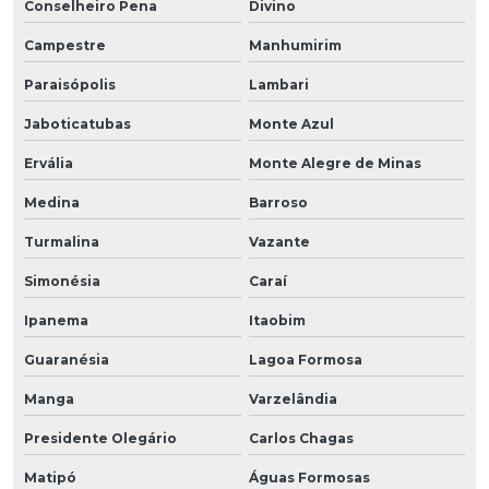
Conselheiro Pena
Divino
Campestre
Manhumirim
Paraisópolis
Lambari
Jaboticatubas
Monte Azul
Ervália
Monte Alegre de Minas
Medina
Barroso
Turmalina
Vazante
Simonésia
Caraí
Ipanema
Itaobim
Guaranésia
Lagoa Formosa
Manga
Varzelândia
Presidente Olegário
Carlos Chagas
Matipó
Águas Formosas