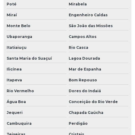
Poté
Mirabela
Miraí
Engenheiro Caldas
Monte Belo
São João das Missões
Ubaporanga
Campos Altos
Itatiaiuçu
Rio Casca
Santa Maria do Suaçuí
Lagoa Dourada
Ilicínea
Mar de Espanha
Itapeva
Bom Repouso
Rio Vermelho
Dores do Indaiá
Água Boa
Conceição do Rio Verde
Jequeri
Chapada Gaúcha
Cambuquira
Perdigão
Teixeiras
Cristais