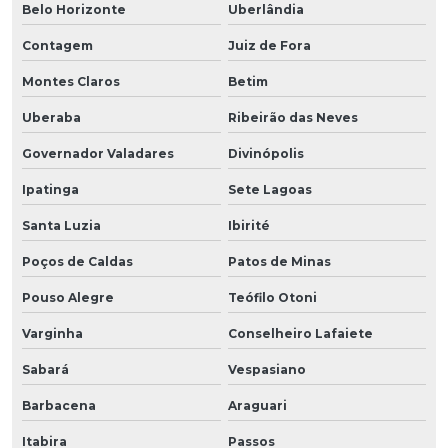
Belo Horizonte
Uberlândia
Contagem
Juiz de Fora
Montes Claros
Betim
Uberaba
Ribeirão das Neves
Governador Valadares
Divinópolis
Ipatinga
Sete Lagoas
Santa Luzia
Ibirité
Poços de Caldas
Patos de Minas
Pouso Alegre
Teófilo Otoni
Varginha
Conselheiro Lafaiete
Sabará
Vespasiano
Barbacena
Araguari
Itabira
Passos