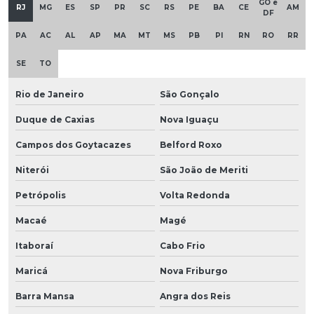
GO e
RJ
MG
ES
SP
PR
SC
RS
PE
BA
CE
AM
DF
PA
AC
AL
AP
MA
MT
MS
PB
PI
RN
RO
RR
SE
TO
Rio de Janeiro
São Gonçalo
Duque de Caxias
Nova Iguaçu
Campos dos Goytacazes
Belford Roxo
Niterói
São João de Meriti
Petrópolis
Volta Redonda
Macaé
Magé
Itaboraí
Cabo Frio
Maricá
Nova Friburgo
Barra Mansa
Angra dos Reis