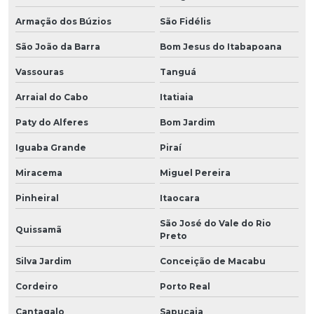
Armação dos Búzios
São Fidélis
São João da Barra
Bom Jesus do Itabapoana
Vassouras
Tanguá
Arraial do Cabo
Itatiaia
Paty do Alferes
Bom Jardim
Iguaba Grande
Piraí
Miracema
Miguel Pereira
Pinheiral
Itaocara
São José do Vale do Rio
Quissamã
Preto
Silva Jardim
Conceição de Macabu
Cordeiro
Porto Real
Cantagalo
Sapucaia