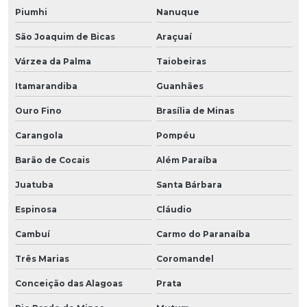
Piumhi
Nanuque
São Joaquim de Bicas
Araçuaí
Várzea da Palma
Taiobeiras
Itamarandiba
Guanhães
Ouro Fino
Brasília de Minas
Carangola
Pompéu
Barão de Cocais
Além Paraíba
Juatuba
Santa Bárbara
Espinosa
Cláudio
Cambuí
Carmo do Paranaíba
Três Marias
Coromandel
Conceição das Alagoas
Prata