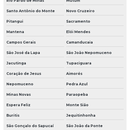
Rio Pardo de Minas
Mutum
Santo Antônio do Monte
Novo Cruzeiro
Pitangui
Sacramento
Mantena
Elói Mendes
Campos Gerais
Camanducaia
São José da Lapa
São João Nepomuceno
Jacutinga
Tupaciguara
Coração de Jesus
Aimorés
Nepomuceno
Pedra Azul
Minas Novas
Paraopeba
Espera Feliz
Monte Sião
Buritis
Jequitinhonha
São Gonçalo do Sapucaí
São João da Ponte