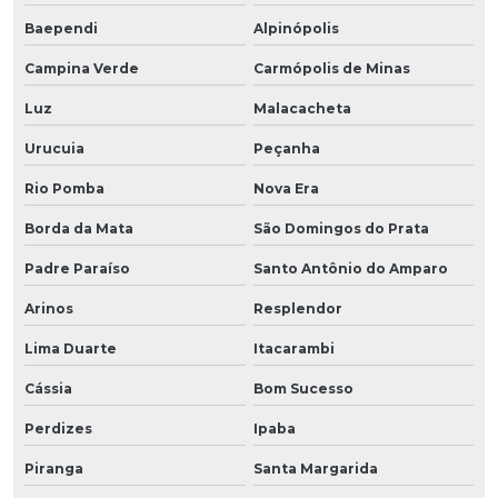
Baependi
Alpinópolis
Campina Verde
Carmópolis de Minas
Luz
Malacacheta
Urucuia
Peçanha
Rio Pomba
Nova Era
Borda da Mata
São Domingos do Prata
Padre Paraíso
Santo Antônio do Amparo
Arinos
Resplendor
Lima Duarte
Itacarambi
Cássia
Bom Sucesso
Perdizes
Ipaba
Piranga
Santa Margarida