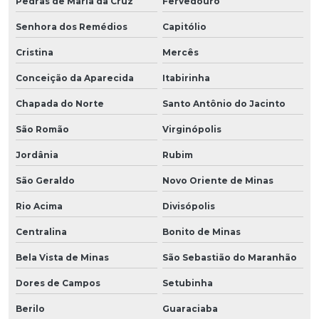
Pedras de Maria da Cruz
Fervedouro
Senhora dos Remédios
Capitólio
Cristina
Mercês
Conceição da Aparecida
Itabirinha
Chapada do Norte
Santo Antônio do Jacinto
São Romão
Virginópolis
Jordânia
Rubim
São Geraldo
Novo Oriente de Minas
Rio Acima
Divisópolis
Centralina
Bonito de Minas
Bela Vista de Minas
São Sebastião do Maranhão
Dores de Campos
Setubinha
Berilo
Guaraciaba