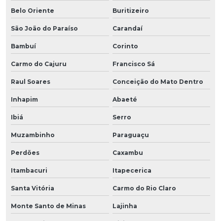
Belo Oriente
Buritizeiro
São João do Paraíso
Carandaí
Bambuí
Corinto
Carmo do Cajuru
Francisco Sá
Raul Soares
Conceição do Mato Dentro
Inhapim
Abaeté
Ibiá
Serro
Muzambinho
Paraguaçu
Perdões
Caxambu
Itambacuri
Itapecerica
Santa Vitória
Carmo do Rio Claro
Monte Santo de Minas
Lajinha