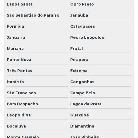
Lagoa Santa
Ouro Preto
São Sebastião do Paraíso
Janaúba
Formiga
Cataguases
Januária
Pedro Leopoldo
Mariana
Frutal
Ponte Nova
Pirapora
Três Pontas
Extrema
Itabirito
Congonhas
São Francisco
Campo Belo
Bom Despacho
Lagoa da Prata
Leopoldina
Guaxupé
Bocaiuva
Diamantina
Monte Carmelo
João Pinheiro