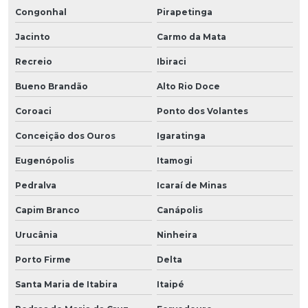
Congonhal
Pirapetinga
Jacinto
Carmo da Mata
Recreio
Ibiraci
Bueno Brandão
Alto Rio Doce
Coroaci
Ponto dos Volantes
Conceição dos Ouros
Igaratinga
Eugenópolis
Itamogi
Pedralva
Icaraí de Minas
Capim Branco
Canápolis
Urucânia
Ninheira
Porto Firme
Delta
Santa Maria de Itabira
Itaipé