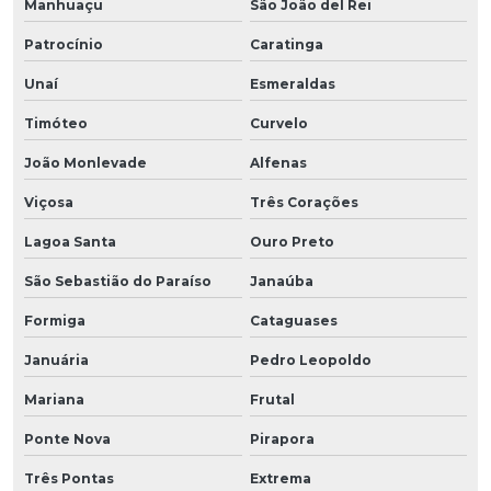
Manhuaçu
São João del Rei
Patrocínio
Caratinga
Unaí
Esmeraldas
Timóteo
Curvelo
João Monlevade
Alfenas
Viçosa
Três Corações
Lagoa Santa
Ouro Preto
São Sebastião do Paraíso
Janaúba
Formiga
Cataguases
Januária
Pedro Leopoldo
Mariana
Frutal
Ponte Nova
Pirapora
Três Pontas
Extrema