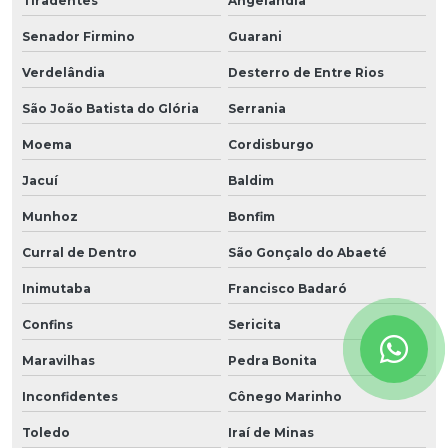
Tiradentes
Angelândia
Senador Firmino
Guarani
Verdelândia
Desterro de Entre Rios
São João Batista do Glória
Serrania
Moema
Cordisburgo
Jacuí
Baldim
Munhoz
Bonfim
Curral de Dentro
São Gonçalo do Abaeté
Inimutaba
Francisco Badaró
Confins
Sericita
Maravilhas
Pedra Bonita
Inconfidentes
Cônego Marinho
Toledo
Iraí de Minas