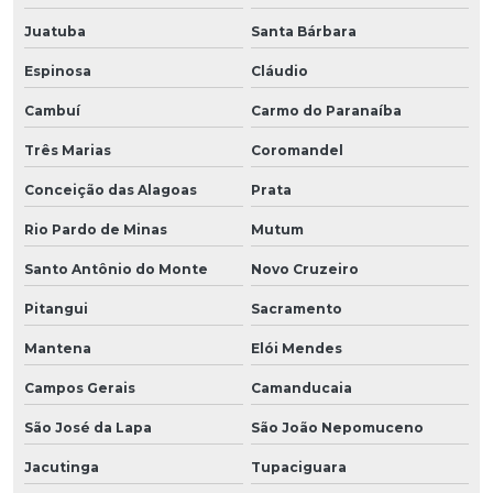
Juatuba
Santa Bárbara
Espinosa
Cláudio
Cambuí
Carmo do Paranaíba
Três Marias
Coromandel
Conceição das Alagoas
Prata
Rio Pardo de Minas
Mutum
Santo Antônio do Monte
Novo Cruzeiro
Pitangui
Sacramento
Mantena
Elói Mendes
Campos Gerais
Camanducaia
São José da Lapa
São João Nepomuceno
Jacutinga
Tupaciguara