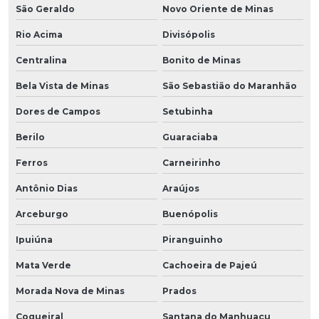
São Geraldo
Novo Oriente de Minas
Rio Acima
Divisópolis
Centralina
Bonito de Minas
Bela Vista de Minas
São Sebastião do Maranhão
Dores de Campos
Setubinha
Berilo
Guaraciaba
Ferros
Carneirinho
Antônio Dias
Araújos
Arceburgo
Buenópolis
Ipuiúna
Piranguinho
Mata Verde
Cachoeira de Pajeú
Morada Nova de Minas
Prados
Coqueiral
Santana do Manhuaçu