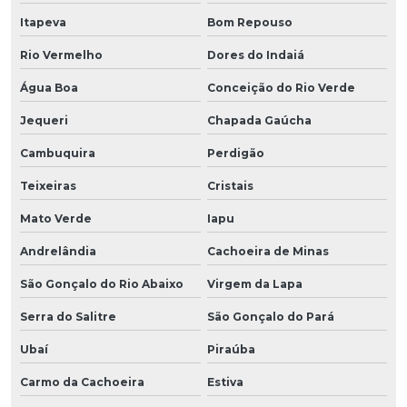
Itapeva
Bom Repouso
Rio Vermelho
Dores do Indaiá
Água Boa
Conceição do Rio Verde
Jequeri
Chapada Gaúcha
Cambuquira
Perdigão
Teixeiras
Cristais
Mato Verde
Iapu
Andrelândia
Cachoeira de Minas
São Gonçalo do Rio Abaixo
Virgem da Lapa
Serra do Salitre
São Gonçalo do Pará
Ubaí
Piraúba
Carmo da Cachoeira
Estiva