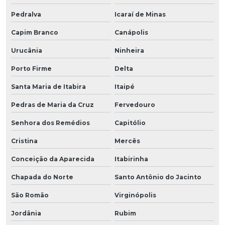
Pedralva
Icaraí de Minas
Capim Branco
Canápolis
Urucânia
Ninheira
Porto Firme
Delta
Santa Maria de Itabira
Itaipé
Pedras de Maria da Cruz
Fervedouro
Senhora dos Remédios
Capitólio
Cristina
Mercês
Conceição da Aparecida
Itabirinha
Chapada do Norte
Santo Antônio do Jacinto
São Romão
Virginópolis
Jordânia
Rubim