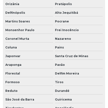
Orizânia
Pratápolis
Delfinópolis
Alto Jequitibá
Martins Soares
Pocrane
Monsenhor Paulo
Frei Inocêncio
Coronel Murta
Nazareno
Coluna
Pains
Japonvar
Santa Cruz de Minas
Araponga
Pavão
Florestal
Delfim Moreira
Formoso
Tiros
Reduto
Durandé
São José da Barra
Guiricema