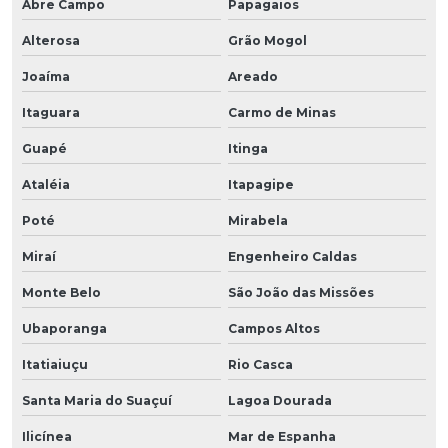
Abre Campo
Papagaios
Alterosa
Grão Mogol
Joaíma
Areado
Itaguara
Carmo de Minas
Guapé
Itinga
Ataléia
Itapagipe
Poté
Mirabela
Miraí
Engenheiro Caldas
Monte Belo
São João das Missões
Ubaporanga
Campos Altos
Itatiaiuçu
Rio Casca
Santa Maria do Suaçuí
Lagoa Dourada
Ilicínea
Mar de Espanha