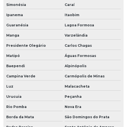
Simonésia
Caraí
Ipanema
Itaobim
Guaranésia
Lagoa Formosa
Manga
Varzelândia
Presidente Olegário
Carlos Chagas
Matipó
Águas Formosas
Baependi
Alpinópolis
Campina Verde
Carmópolis de Minas
Luz
Malacacheta
Urucuia
Peçanha
Rio Pomba
Nova Era
Borda da Mata
São Domingos do Prata