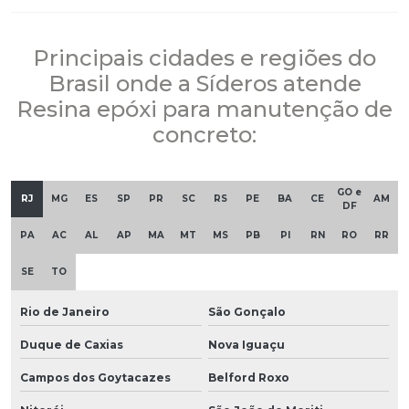
Principais cidades e regiões do
Brasil onde a Síderos atende
Resina epóxi para manutenção de
concreto:
GO e
RJ
MG
ES
SP
PR
SC
RS
PE
BA
CE
AM
DF
PA
AC
AL
AP
MA
MT
MS
PB
PI
RN
RO
RR
SE
TO
Rio de Janeiro
São Gonçalo
Duque de Caxias
Nova Iguaçu
Campos dos Goytacazes
Belford Roxo