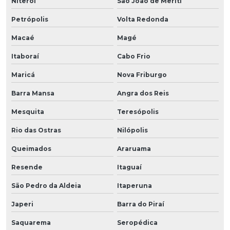
Niterói
São João de Meriti
Petrópolis
Volta Redonda
Macaé
Magé
Itaboraí
Cabo Frio
Maricá
Nova Friburgo
Barra Mansa
Angra dos Reis
Mesquita
Teresópolis
Rio das Ostras
Nilópolis
Queimados
Araruama
Resende
Itaguaí
São Pedro da Aldeia
Itaperuna
Japeri
Barra do Piraí
Saquarema
Seropédica