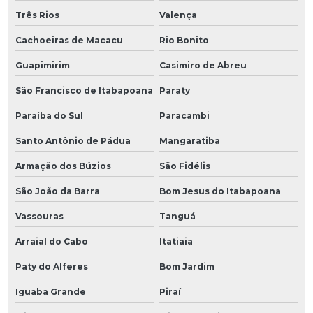
Três Rios
Valença
Cachoeiras de Macacu
Rio Bonito
Guapimirim
Casimiro de Abreu
São Francisco de Itabapoana
Paraty
Paraíba do Sul
Paracambi
Santo Antônio de Pádua
Mangaratiba
Armação dos Búzios
São Fidélis
São João da Barra
Bom Jesus do Itabapoana
Vassouras
Tanguá
Arraial do Cabo
Itatiaia
Paty do Alferes
Bom Jardim
Iguaba Grande
Piraí