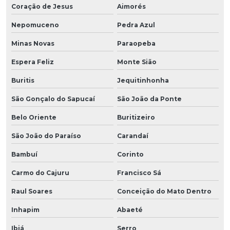
Coração de Jesus
Aimorés
Nepomuceno
Pedra Azul
Minas Novas
Paraopeba
Espera Feliz
Monte Sião
Buritis
Jequitinhonha
São Gonçalo do Sapucaí
São João da Ponte
Belo Oriente
Buritizeiro
São João do Paraíso
Carandaí
Bambuí
Corinto
Carmo do Cajuru
Francisco Sá
Raul Soares
Conceição do Mato Dentro
Inhapim
Abaeté
Ibiá
Serro