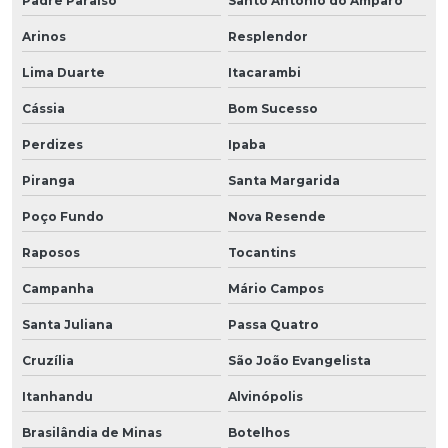
Padre Paraíso
Santo Antônio do Amparo
Arinos
Resplendor
Lima Duarte
Itacarambi
Cássia
Bom Sucesso
Perdizes
Ipaba
Piranga
Santa Margarida
Poço Fundo
Nova Resende
Raposos
Tocantins
Campanha
Mário Campos
Santa Juliana
Passa Quatro
Cruzília
São João Evangelista
Itanhandu
Alvinópolis
Brasilândia de Minas
Botelhos